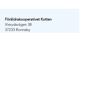
Föräldrakooperativet Kotten
Vierydsvägen 38
37233 Ronneby
info@kottenronneby.se
Tel:
072-171 62 00
Rektor Jessica Kronberg
jessica@kottenronneby.se