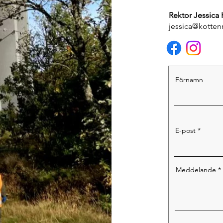
Rektor Jessica
jessica@kotten
Förnamn
E-post
Meddelande