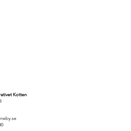
ativet Kotten
8
nneby.se
00